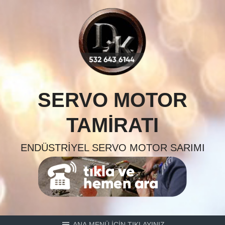
Skip
to
content
SERVO MOTOR
TAMIRATI
ENDÜSTRIYEL SERVO MOTOR SARIMI
ANA MENÜ İÇİN TIKLAYINIZ