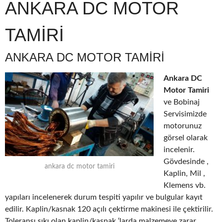
ANKARA DC MOTOR
TAMİRİ
ANKARA DC MOTOR TAMİRİ
Ankara DC
Motor Tamiri
ve Bobinaj
Servisimizde
motorunuz
görsel olarak
incelenir.
Gövdesinde ,
ankara dc motor tamiri
Kaplin, Mil ,
Klemens vb.
yapıları incelenerek durum tespiti yapılır ve bulgular kayıt
edilir. Kaplin/kasnak 120 açılı çektirme makinesi ile çektirilir.
Toleransı sıkı olan kaplin/kasnak ‘larda malzemeye zarar