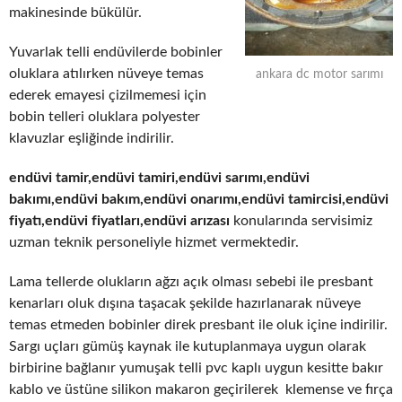
makinesinde bükülür.
Yuvarlak telli endüvilerde bobinler
oluklara atılırken nüveye temas
ankara dc motor sarımı
ederek emayesi çizilmemesi için
bobin telleri oluklara polyester
klavuzlar eşliğinde indirilir.
endüvi tamir,endüvi tamiri,endüvi sarımı,endüvi
bakımı,endüvi bakım,endüvi onarımı,endüvi tamircisi,endüvi
fiyatı,endüvi fiyatları,endüvi arızası
konularında servisimiz
uzman teknik personeliyle hizmet vermektedir.
Lama tellerde olukların ağzı açık olması sebebi ile presbant
kenarları oluk dışına taşacak şekilde hazırlanarak nüveye
temas etmeden bobinler direk presbant ile oluk içine indirilir.
Sargı uçları gümüş kaynak ile kutuplanmaya uygun olarak
birbirine bağlanır yumuşak telli pvc kaplı uygun kesitte bakır
kablo ve üstüne silikon makaron geçirilerek klemense ve fırça