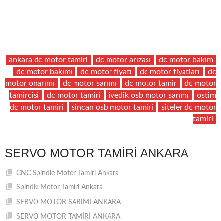
ankara dc motor tamiri
dc motor arızası
dc motor bakım
dc motor bakımı
dc motor fiyatı
dc motor fiyatları
dc
motor onarımı
dc motor sarımı
dc motor tamir
dc motor
tamircisi
dc motor tamiri
ivedik osb motor sarımı
ostim
dc motor tamiri
sincan osb motor tamiri
siteler dc motor
tamiri
SERVO MOTOR TAMIRI ANKARA
CNC Spindle Motor Tamiri Ankara
Spindle Motor Tamiri Ankara
SERVO MOTOR SARIMI ANKARA
SERVO MOTOR TAMİRİ ANKARA