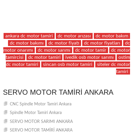
ankara dc motor tamiri
dc motor arızası
dc motor bakım
dc motor bakımı
dc motor fiyatı
dc motor fiyatları
dc
motor onarımı
dc motor sarımı
dc motor tamir
dc motor
tamircisi
dc motor tamiri
ivedik osb motor sarımı
ostim
dc motor tamiri
sincan osb motor tamiri
siteler dc motor
tamiri
SERVO MOTOR TAMIRI ANKARA
CNC Spindle Motor Tamiri Ankara
Spindle Motor Tamiri Ankara
SERVO MOTOR SARIMI ANKARA
SERVO MOTOR TAMİRİ ANKARA