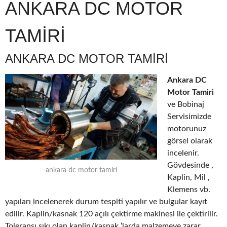
ANKARA DC MOTOR
TAMİRİ
ANKARA DC MOTOR TAMİRİ
Ankara DC
Motor Tamiri
ve Bobinaj
Servisimizde
motorunuz
görsel olarak
incelenir.
Gövdesinde ,
ankara dc motor tamiri
Kaplin, Mil ,
Klemens vb.
yapıları incelenerek durum tespiti yapılır ve bulgular kayıt
edilir. Kaplin/kasnak 120 açılı çektirme makinesi ile çektirilir.
Toleransı sıkı olan kaplin/kasnak ‘larda malzemeye zarar