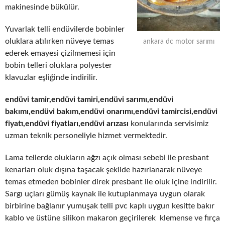
makinesinde bükülür.
Yuvarlak telli endüvilerde bobinler
oluklara atılırken nüveye temas
ankara dc motor sarımı
ederek emayesi çizilmemesi için
bobin telleri oluklara polyester
klavuzlar eşliğinde indirilir.
endüvi tamir,endüvi tamiri,endüvi sarımı,endüvi
bakımı,endüvi bakım,endüvi onarımı,endüvi tamircisi,endüvi
fiyatı,endüvi fiyatları,endüvi arızası
konularında servisimiz
uzman teknik personeliyle hizmet vermektedir.
Lama tellerde olukların ağzı açık olması sebebi ile presbant
kenarları oluk dışına taşacak şekilde hazırlanarak nüveye
temas etmeden bobinler direk presbant ile oluk içine indirilir.
Sargı uçları gümüş kaynak ile kutuplanmaya uygun olarak
birbirine bağlanır yumuşak telli pvc kaplı uygun kesitte bakır
kablo ve üstüne silikon makaron geçirilerek klemense ve fırça