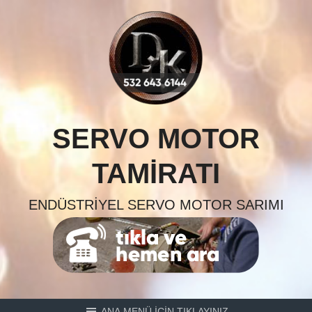
Skip
to
content
SERVO MOTOR
TAMIRATI
ENDÜSTRIYEL SERVO MOTOR SARIMI
ANA MENÜ İÇİN TIKLAYINIZ