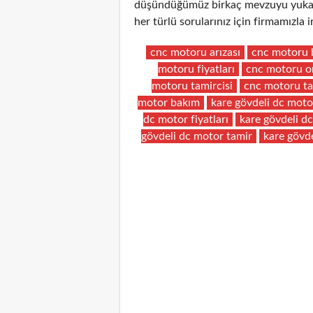
düşündüğümüz birkaç mevzuyu yukarıd
her türlü sorularınız için firmamızla
cnc motoru arızası
cnc motoru 
motoru fiyatları
cnc motoru o
motoru tamircisi
cnc motoru ta
motor bakım
kare gövdeli dc moto
dc motor fiyatları
kare gövdeli d
gövdeli dc motor tamir
kare gövde