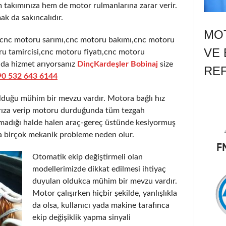
takımınıza hem de motor rulmanlarına zarar verir.
ak da sakıncalıdır.
MOT
,cnc motoru sarımı,cnc motoru bakımı,cnc motoru
VE 
u tamircisi,cnc motoru fiyatı,cnc motoru
nda hizmet arıyorsanız
DinçKardeşler Bobinaj
size
RE
90 532 643 6144
olduğu mühim bir mevzu vardır. Motora bağlı hız
 arıza verip motoru durduğunda tüm tezgah
şmadığı halde halen araç-gereç üstünde kesiyormuş
a birçok mekanik probleme neden olur.
Otomatik ekip değiştirmeli olan
modellerimizde dikkat edilmesi ihtiyaç
duyulan oldukca mühim bir mevzu vardır.
Motor çalışırken hiçbir şekilde, yanlışlıkla
da olsa, kullanıcı yada makine tarafınca
ekip değişiklik yapma sinyali