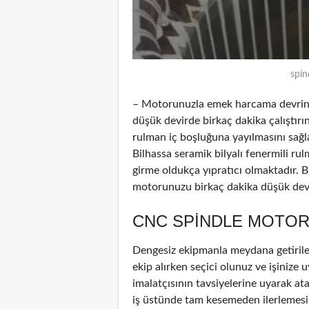
spin
– Motorunuzla emek harcama devrinde
düşük devirde birkaç dakika çalıştırın
rulman iç boşluğuna yayılmasını sağl
Bilhassa seramik bilyalı fenermili ru
girme oldukça yıpratıcı olmaktadır. B
motorunuzu birkaç dakika düşük devir
CNC SPINDLE MOTOR
Dengesiz ekipmanla meydana getirile
ekip alırken seçici olunuz ve işinize u
imalatçısının tavsiyelerine uyarak at
iş üstünde tam kesemeden ilerlemesin