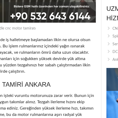
UZ
HIZ
dle cnc motor tamiratı
CNC
Spi
 iş halletmeye başlamadan ilkin ne olursa olsun
Ser
. Bu işlem rulmanlarınız içindeki yağın ısınarak
DC 
ayacak, ve rulmanların ömrü daha uzun olacaktır.
lmanları için soğukken yüksek devirde yük altına
Ank
u yüzden tezgahınızı her sabah çalıştırmadan ilkin
de çalıştırın.
 TAMIRI ANKARA
n işteki vuruntu motorunuza zarar verir. Bunun için
ygun takımlar alınız. Tezgah ilerleme hızını ekip
ama ediniz. Gereğinden yüksek ilerleme hızı, takımın
e, bu da motor rulmanlarına aşırı radyal yük