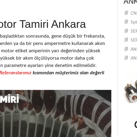
AN
CNC
tor Tamiri Ankara
Spi
SE
şladıktan sonrasında, gene düşük bir frekansta,
SE
elerden ya da bir pens ampermetre kullanarak akım
AN
motor etiket amperinin yarı değerinden yüksek
a yüksek bir akım ölçülüyorsa motor daha çok
AN
in parametre ayarları yine denetim edilmelidir.
Referanslarımız
kısmından müşterimiz olan değerli