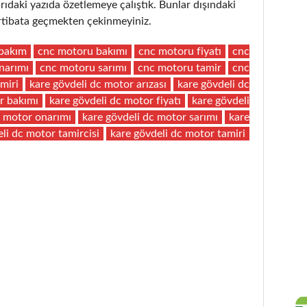
aki yazıda özetlemeye çalıştık. Bunlar dışındaki
 irtibata geçmekten çekinmeyiniz.
bakım
cnc motoru bakımı
cnc motoru fiyatı
cnc
narımı
cnc motoru sarımı
cnc motoru tamir
cnc
miri
kare gövdeli dc motor arızası
kare gövdeli dc
r bakımı
kare gövdeli dc motor fiyatı
kare gövdeli
c motor onarımı
kare gövdeli dc motor sarımı
kare
li dc motor tamircisi
kare gövdeli dc motor tamiri