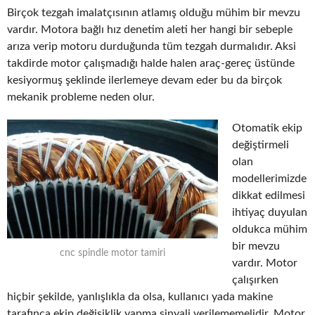
Birçok tezgah imalatçısının atlamış olduğu mühim bir mevzu
vardır. Motora bağlı hız denetim aleti her hangi bir sebeple
arıza verip motoru durduğunda tüm tezgah durmalıdır. Aksi
takdirde motor çalışmadığı halde halen araç-gereç üstünde
kesiyormuş şeklinde ilerlemeye devam eder bu da birçok
mekanik probleme neden olur.
Otomatik ekip
değiştirmeli
olan
modellerimizde
dikkat edilmesi
ihtiyaç duyulan
oldukca mühim
bir mevzu
cnc spindle motor tamiri
vardır. Motor
çalışırken
hiçbir şekilde, yanlışlıkla da olsa, kullanıcı yada makine
tarafınca ekip değişiklik yapma sinyali verilememelidir. Motor