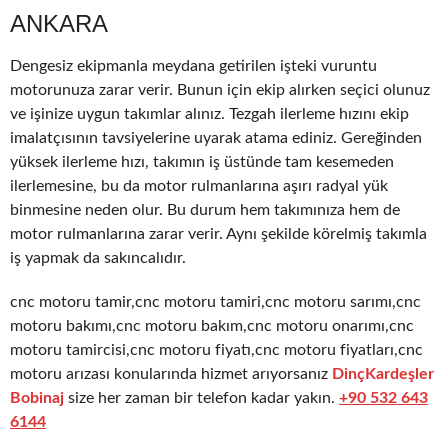
ANKARA
Dengesiz ekipmanla meydana getirilen işteki vuruntu
motorunuza zarar verir. Bunun için ekip alırken seçici olunuz
ve işinize uygun takımlar alınız. Tezgah ilerleme hızını ekip
imalatçısının tavsiyelerine uyarak atama ediniz. Gereğinden
yüksek ilerleme hızı, takımın iş üstünde tam kesemeden
ilerlemesine, bu da motor rulmanlarına aşırı radyal yük
binmesine neden olur. Bu durum hem takımınıza hem de
motor rulmanlarına zarar verir. Aynı şekilde körelmiş takımla
iş yapmak da sakıncalıdır.
cnc motoru tamir,cnc motoru tamiri,cnc motoru sarımı,cnc
motoru bakımı,cnc motoru bakım,cnc motoru onarımı,cnc
motoru tamircisi,cnc motoru fiyatı,cnc motoru fiyatları,cnc
motoru arızası konularında hizmet arıyorsanız
DinçKardeşler
Bobinaj
size her zaman bir telefon kadar yakın.
+90 532 643
6144