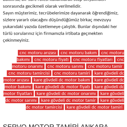
sonrasında gecikmeli olarak verilmelidir.
Sayın müşterimiz, tecrübelerimize dayanarak öğrendiğimiz,
sizlere yararlı olacağını düşündüğümüz birkaç mevzuyu
yukarıdaki yazıda özetlemeye çalıştık. Bunlar dışındaki her
türlü sorularınız için firmamızla irtibata geçmekten
çekinmeyiniz.
cnc motoru arızası
cnc motoru bakım
cnc motoru
bakımı
cnc motoru fiyatı
cnc motoru fiyatları
cnc
motoru onarımı
cnc motoru sarımı
cnc motoru tamir
cnc motoru tamircisi
cnc motoru tamiri
kare gövdeli dc
motor arızası
kare gövdeli dc motor bakım
kare gövdeli dc
motor bakımı
kare gövdeli dc motor fiyatı
kare gövdeli dc
motor fiyatları
kare gövdeli dc motor onarımı
kare gövdeli
dc motor sarımı
kare gövdeli dc motor tamir
kare gövdeli
dc motor tamircisi
kare gövdeli dc motor tamiri
SERVO MOTOR TAMIRI ANKARA