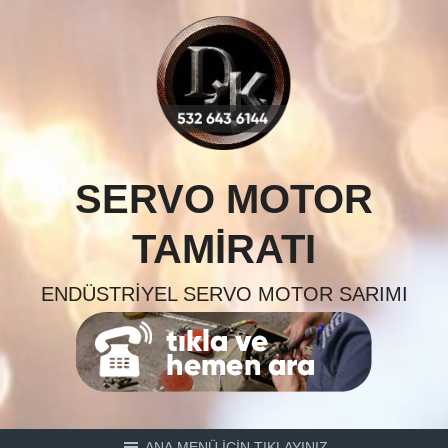
Skip
to
content
SERVO MOTOR
TAMIRATI
ENDÜSTRIYEL SERVO MOTOR SARIMI
ANA MENÜ İÇİN TIKLAYINIZ