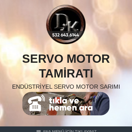
Skip
to
content
SERVO MOTOR
TAMIRATI
ENDÜSTRIYEL SERVO MOTOR SARIMI
ANA MENÜ İÇİN TIKLAYINIZ