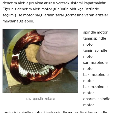
denetim aleti aşırı akım arızası vererek sistemi kapatmalıdır.
Eğer hız denetim aleti motor gücünün oldukça üstünde
seçilmiş ise motor sargılarının zarar görmesine varan arızalar
meydana gelebilir.
spindle motor
tamir,spindle
motor
tamiri,spindle
motor
sarımı,spindle
motor
bakımı,spindle
motor
bakım,spindle
motor
onarımı,spindle
cnc spindle ankara
motor
tamircisi,spindle motor fiyatı,spindle motor fiyatları,spindle