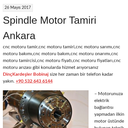
26 Mayıs 2017
Spindle Motor Tamiri
Ankara
cnc motoru tamir,cnc motoru tamiri,cnc motoru sarımı,cnc
motoru bakımı,cnc motoru bakım,cnc motoru onarımı,cnc
motoru tamircisi,cnc motoru fiyatı,cnc motoru fiyatları,cnc
motoru arızası gibi konularda hizmet arıyorsanız
DinçKardeşler Bobinaj
size her zaman bir telefon kadar
yakın.
+90 532 643 6144
– Motorunuza
elektrik
bağlantısı
yapmadan ilkin
motor üstünde
bulunan teknik