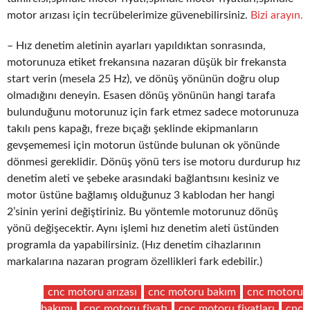
motor arızası için tecrübelerimize güvenebilirsiniz.
Bizi arayın.
– Hız denetim aletinin ayarları yapıldıktan sonrasında,
motorunuza etiket frekansına nazaran düşük bir frekansta
start verin (mesela 25 Hz), ve dönüş yönünün doğru olup
olmadığını deneyin. Esasen dönüş yönünün hangi tarafa
bulunduğunu motorunuz için fark etmez sadece motorunuza
takılı pens kapağı, freze bıçağı şeklinde ekipmanların
gevşememesi için motorun üstünde bulunan ok yönünde
dönmesi gereklidir. Dönüş yönü ters ise motoru durdurup hız
denetim aleti ve şebeke arasındaki bağlantısını kesiniz ve
motor üstüne bağlamış olduğunuz 3 kablodan her hangi
2’sinin yerini değiştiriniz. Bu yöntemle motorunuz dönüş
yönü değişecektir. Aynı işlemi hız denetim aleti üstünden
programla da yapabilirsiniz. (Hız denetim cihazlarının
markalarına nazaran program özellikleri fark edebilir.)
cnc motoru arızası
cnc motoru bakım
cnc motoru
bakımı
cnc motoru fiyatı
cnc motoru fiyatları
cnc