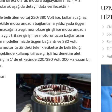
nı direkt olarak motora bağlayabilirsiniz. ( Hız
olarak aşağıda detaylı data verilecektir.)
UZ
HIZ
 belirtilen voltaj 220/380 Volt ise, kullanacağınız
şekilde motorunuzun bağlantısını yıldız yada üçgen
CNC
lanacağınız aygıt monofaze girişli ise motorunuzun
Spi
r aygıt trifaze girişli ise motorunuzun bağlantısını
 bazı modellerimizde üçgen bağlantı ve 380 volt
Ser
 motor üstündeki teknik etikette de belirtildiği
DC 
klinde kullanıp trifaze girişli hız denetim aleti
Ank
Biçim 1’ de etiketinde 220/380 Volt 300 Hz yazan bir
r.
man