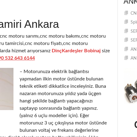
AN
CNC
amiri Ankara
Spi
SE
,cnc motoru sarımı,cnc motoru bakımı,cnc motoru
SE
u tamircisi,cnc motoru fiyatı,cnc motoru
AN
ularda hizmet arıyorsanız
DinçKardeşler Bobinaj
size
90 532 643 6144
AN
– Motorunuza elektrik bağlantısı
yapmadan ilkin motor üstünde bulunan
teknik etiketi dikkatlice inceleyiniz. Buna
nazaran motorunuza yıldız yada üçgen
hangi şekilde bağlantı yapacağınızı
saptayıp sonrasında bağlantı yapınız.
(yalnız 6 uçlu modeller için). Eğer
motorunuz 3 uç çıkışlıysa motor üstünde
bulunan voltaj ve frekans değerlerine