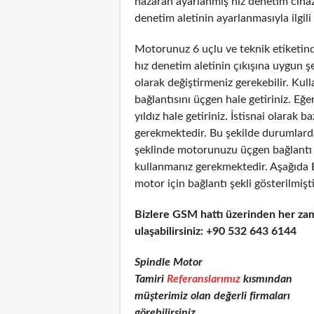
nazaran ayarlanmış hız denetim cihazı
denetim aletinin ayarlanmasıyla ilgili 
Motorunuz 6 uçlu ve teknik etiketinde
hız denetim aletinin çıkışına uygun 
olarak değiştirmeniz gerekebilir. Kul
bağlantısını üçgen hale getiriniz. Eğe
yıldız hale getiriniz. İstisnai olarak
gerekmektedir. Bu şekilde durumlarda
şeklinde motorunuzu üçgen bağlantı şe
kullanmanız gerekmektedir. Aşağıda 
motor için bağlantı şekli gösterilmişti
Bizlere GSM hattı üzerinden her za
ulaşabilirsiniz: +90 532 643 6144
Spindle Motor
Tamiri
Referanslarımız
kısmından
müşterimiz olan değerli firmaları
görebilirsiniz.