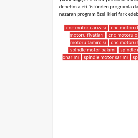
denetim aleti üstünden programla da 
nazaran program özellikleri fark edebi
cnc motoru arızası
cnc motoru 
motoru fiyatları
cnc motoru o
motoru tamircisi
cnc motoru 
spindle motor bakımı
spindle 
onarımı
spindle motor sarımı
sp