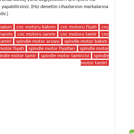
yapabilirsiniz. (Hız denetim cihazlarının markalarına
lir.)
bakım
cnc motoru bakımı
cnc motoru fiyatı
cnc
narımı
cnc motoru sarımı
cnc motoru tamir
cnc
tamiri
spindle motor arızası
spindle motor bakım
motor fiyatı
spindle motor fiyatları
spindle motor
indle motor tamir
spindle motor tamircisi
spindle
motor tamiri