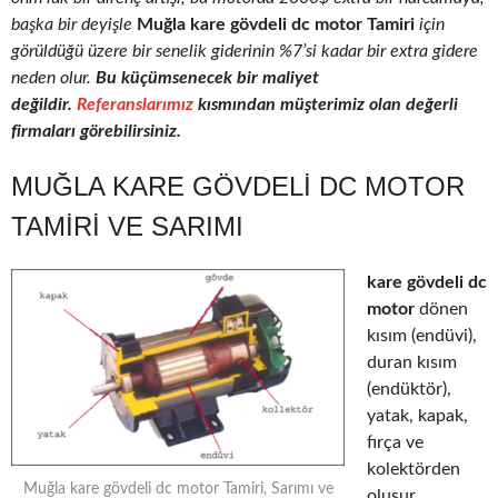
başka bir deyişle
Muğla kare gövdeli dc motor Tamiri
için
görüldüğü üzere bir senelik giderinin %7’si kadar bir extra gidere
neden olur.
Bu küçümsenecek bir maliyet
değildir.
Referanslarımız
kısmından müşterimiz olan değerli
firmaları görebilirsiniz.
MUĞLA KARE GÖVDELI DC MOTOR
TAMIRI VE SARIMI
kare gövdeli dc
motor
dönen
kısım (endüvi),
duran kısım
(endüktör),
yatak, kapak,
fırça ve
kolektörden
Muğla kare gövdeli dc motor Tamiri, Sarımı ve
oluşur.