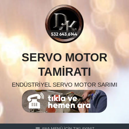
Skip
to
content
SERVO MOTOR
TAMIRATI
ENDÜSTRIYEL SERVO MOTOR SARIMI
ANA MENÜ İÇİN TIKLAYINIZ