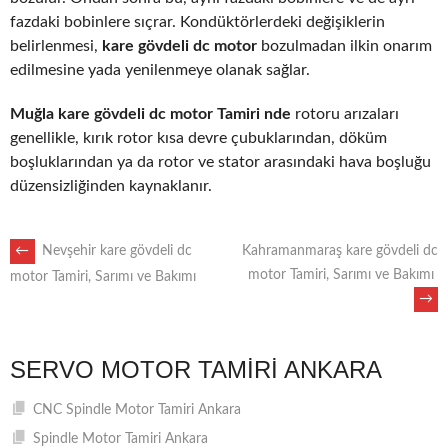
fazdaki bobinlere sıçrar. Kondüktörlerdeki değişiklerin
belirlenmesi,
kare gövdeli dc motor
bozulmadan ilkin onarım
edilmesine yada yenilenmeye olanak sağlar.
Muğla kare gövdeli dc motor Tamiri nde
rotoru arızaları
genellikle, kırık rotor kısa devre çubuklarından, döküm
boşluklarından ya da rotor ve stator arasındaki hava boşluğu
düzensizliğinden kaynaklanır.
POST
←
Nevşehir kare gövdeli dc
Kahramanmaraş kare gövdeli dc
motor Tamiri, Sarımı ve Bakımı
motor Tamiri, Sarımı ve Bakımı
→
NAVIGATION
SERVO MOTOR TAMIRI ANKARA
CNC Spindle Motor Tamiri Ankara
Spindle Motor Tamiri Ankara