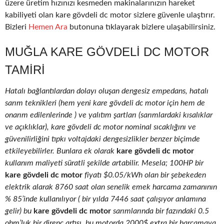
üzere üretim hızınızı kesmeden makinalarınızın hareket
kabiliyeti olan kare gövdeli dc motor sizlere güvenle ulaştırır.
Bizleri
Hemen Ara
butonuna tıklayarak bizlere ulaşabilirsiniz.
MUĞLA KARE GÖVDELI DC MOTOR
TAMIRI
Hatalı bağlantılardan dolayı oluşan dengesiz empedans, hatalı
sarım teknikleri (hem yeni kare gövdeli dc motor için hem de
onarım edilenlerinde ) ve yalıtım şartları (sarımlardaki kısalıklar
ve açıklıklar), kare gövdeli dc motor nominal sıcaklığını ve
güvenilirliğini tıpkı voltajdaki dengesizlikler benzer biçimde
etkileyebilirler. Bunlara ek olarak
kare gövdeli dc motor
kullanım maliyeti süratli şekilde artabilir. Mesela; 100HP bir
kare gövdeli dc motor
fiyatı $0.05/kWh olan bir şebekeden
elektrik alarak 8760 saat olan senelik emek harcama zamanının
% 85’inde kullanılıyor ( bir yılda 7446 saat çalışıyor anlamına
gelir) bu
kare gövdeli dc motor
sarımlarında bir fazındaki 0.5
ohm’luk bir direnç artışı, bu motorda 2000$ extra bir harcamaya,