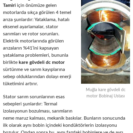
Tamiri
için önümüze gelen
motorlarda sıkça görülen 4 temel
arıza şunlardır: Yataklama, hatalı
eksenel ayarlamalar, stator
sarımları ve rotor sorunları.
Elektrik motorlarında görülen
arızaların %41’ini kapsayan
yataklama problemleri, bununla
birlikte
kare gövdeli dc motor
sürtünme ve sarım kayıplarına
sebep olduklarından dolayı enerji
tüketimini artırır.
Muğla kare gövdeli dc
motor Bobinaj Ustası
Stator sarım sorunlarının esas
sebepleri şunlardır: Termal
izolasyonun bozulması, sarımların
neme maruz kalması, mekanik baskılar. Bunların sonucunda
ilk olarak aynı bobin içindeki kondüktörlerin izolasyonu
bozulur. Ondan sonra bu, aynı fazdaki bobinlere ve de ayrı