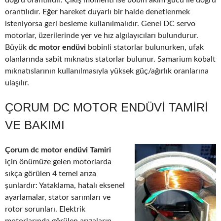
doğru orantılıdır. Çıkış momenti ise bobin akım gücü ile doğru
orantılıdır. Eğer hareket duyarlı bir halde denetlenmek
isteniyorsa geri besleme kullanılmalıdır. Genel DC servo
motorlar, üzerilerinde yer ve hız algılayıcıları bulundurur.
Büyük
dc motor endüvi
bobinli statorlar bulunurken, ufak
olanlarında sabit mıknatıs statorlar bulunur. Samarium kobalt
mıknatıslarının kullanılmasıyla yüksek güç/ağırlık oranlarına
ulaşılır.
ÇORUM DC MOTOR ENDÜVI TAMIRI
VE BAKIMI
Çorum dc motor endüvi Tamiri
için önümüze gelen motorlarda
sıkça görülen 4 temel arıza
şunlardır: Yataklama, hatalı eksenel
ayarlamalar, stator sarımları ve
rotor sorunları. Elektrik