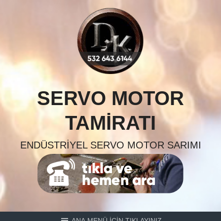
Skip
to
content
SERVO MOTOR
TAMIRATI
ENDÜSTRIYEL SERVO MOTOR SARIMI
ANA MENÜ İÇİN TIKLAYINIZ