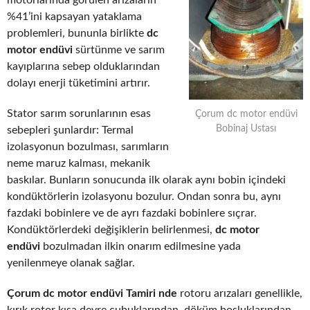
motorlarında görülen arızaların
%41’ini kapsayan yataklama
problemleri, bununla birlikte
dc
motor endüvi
sürtünme ve sarım
kayıplarına sebep olduklarından
dolayı enerji tüketimini artırır.
Stator sarım sorunlarının esas
Çorum dc motor endüvi
Bobinaj Ustası
sebepleri şunlardır: Termal
izolasyonun bozulması, sarımların
neme maruz kalması, mekanik
baskılar. Bunların sonucunda ilk olarak aynı bobin içindeki
kondüktörlerin izolasyonu bozulur. Ondan sonra bu, aynı
fazdaki bobinlere ve de ayrı fazdaki bobinlere sıçrar.
Kondüktörlerdeki değişiklerin belirlenmesi,
dc motor
endüvi
bozulmadan ilkin onarım edilmesine yada
yenilenmeye olanak sağlar.
Çorum dc motor endüvi Tamiri nde
rotoru arızaları genellikle,