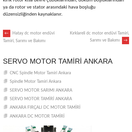
kırık rotor kısa devre çubuklarından, döküm boşluklarından
ya da rotor ve stator arasındaki hava boşluğu
düzensizliğinden kaynaklanır.
POST
←
Hatay dc motor endüvi
Kırklareli dc motor endüvi Tamiri,
Sarımı ve Bakımı
→
Tamiri, Sarımı ve Bakımı
NAVIGATION
SERVO MOTOR TAMIRI ANKARA
CNC Spindle Motor Tamiri Ankara
Spindle Motor Tamiri Ankara
SERVO MOTOR SARIMI ANKARA
SERVO MOTOR TAMİRİ ANKARA
ANKARA FIRÇALI DC MOTOR TAMİRİ
ANKARA DC MOTOR TAMİRİ