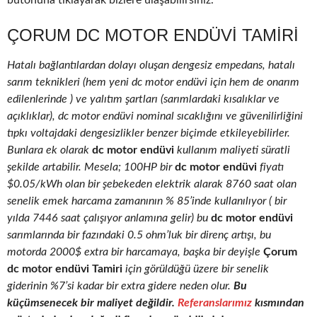
butonuna tıklayarak bizlere ulaşabilirsiniz.
ÇORUM DC MOTOR ENDÜVI TAMIRI
Hatalı bağlantılardan dolayı oluşan dengesiz empedans, hatalı
sarım teknikleri (hem yeni dc motor endüvi için hem de onarım
edilenlerinde ) ve yalıtım şartları (sarımlardaki kısalıklar ve
açıklıklar), dc motor endüvi nominal sıcaklığını ve güvenilirliğini
tıpkı voltajdaki dengesizlikler benzer biçimde etkileyebilirler.
Bunlara ek olarak
dc motor endüvi
kullanım maliyeti süratli
şekilde artabilir. Mesela; 100HP bir
dc motor endüvi
fiyatı
$0.05/kWh olan bir şebekeden elektrik alarak 8760 saat olan
senelik emek harcama zamanının % 85’inde kullanılıyor ( bir
yılda 7446 saat çalışıyor anlamına gelir) bu
dc motor endüvi
sarımlarında bir fazındaki 0.5 ohm’luk bir direnç artışı, bu
motorda 2000$ extra bir harcamaya, başka bir deyişle
Çorum
dc motor endüvi Tamiri
için görüldüğü üzere bir senelik
giderinin %7’si kadar bir extra gidere neden olur.
Bu
küçümsenecek bir maliyet değildir.
Referanslarımız
kısmından