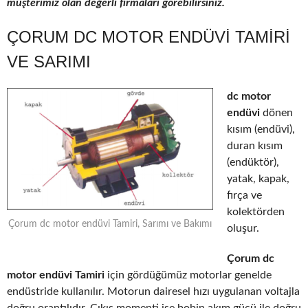
müşterimiz olan değerli firmaları görebilirsiniz.
ÇORUM DC MOTOR ENDÜVI TAMIRI
VE SARIMI
dc motor
endüvi
dönen
kısım (endüvi),
duran kısım
(endüktör),
yatak, kapak,
fırça ve
kolektörden
Çorum dc motor endüvi Tamiri, Sarımı ve Bakımı
oluşur.
Çorum dc
motor endüvi Tamiri
için gördüğümüz motorlar genelde
endüstride kullanılır. Motorun dairesel hızı uygulanan voltajla