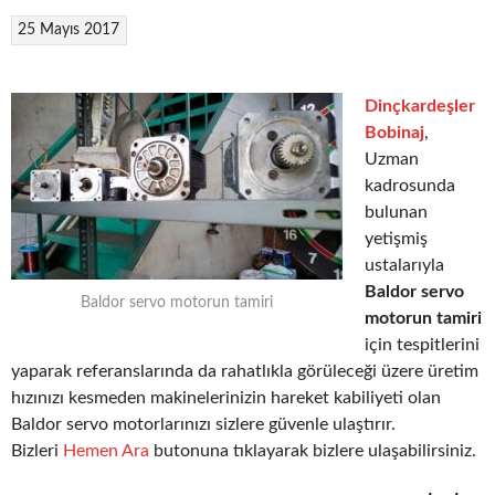
25 Mayıs 2017
Dinçkardeşler
Bobinaj
,
Uzman
kadrosunda
bulunan
yetişmiş
ustalarıyla
Baldor servo
Baldor servo motorun tamiri
motorun tamiri
için tespitlerini
yaparak referanslarında da rahatlıkla görüleceği üzere üretim
hızınızı kesmeden makinelerinizin hareket kabiliyeti olan
Baldor servo motorlarınızı sizlere güvenle ulaştırır.
Bizleri
Hemen Ara
butonuna tıklayarak bizlere ulaşabilirsiniz.