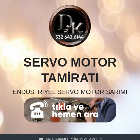
Skip
to
content
SERVO MOTOR
TAMIRATI
ENDÜSTRIYEL SERVO MOTOR SARIMI
ANA MENÜ İÇİN TIKLAYINIZ