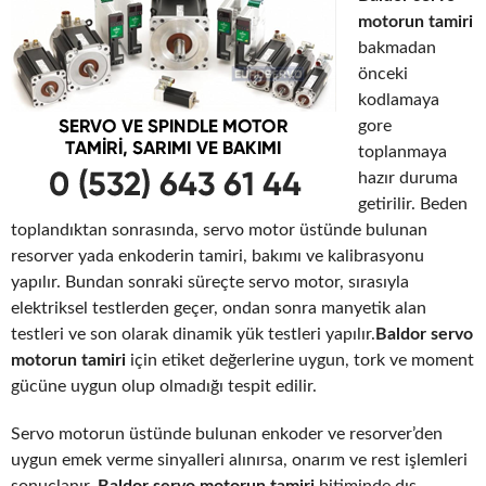
motorun tamiri
bakmadan
önceki
kodlamaya
gore
toplanmaya
hazır duruma
getirilir. Beden
toplandıktan sonrasında, servo motor üstünde bulunan
resorver yada enkoderin tamiri, bakımı ve kalibrasyonu
yapılır. Bundan sonraki süreçte servo motor, sırasıyla
elektriksel testlerden geçer, ondan sonra manyetik alan
testleri ve son olarak dinamik yük testleri yapılır.
Baldor servo
motorun tamiri
için etiket değerlerine uygun, tork ve moment
gücüne uygun olup olmadığı tespit edilir.
Servo motorun üstünde bulunan enkoder ve resorver’den
uygun emek verme sinyalleri alınırsa, onarım ve rest işlemleri
sonuçlanır.
Baldor servo motorun tamiri
bitiminde dış