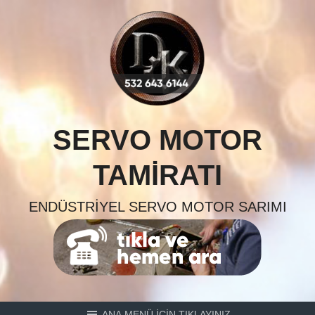
Skip
to
content
SERVO MOTOR
TAMIRATI
ENDÜSTRIYEL SERVO MOTOR SARIMI
ANA MENÜ İÇİN TIKLAYINIZ