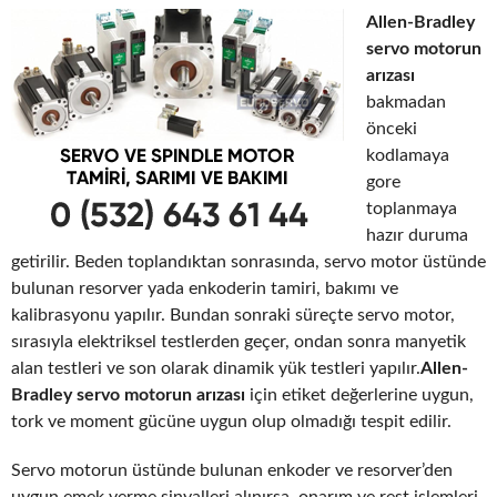
Allen-Bradley
servo motorun
arızası
bakmadan
önceki
kodlamaya
gore
toplanmaya
hazır duruma
getirilir. Beden toplandıktan sonrasında, servo motor üstünde
bulunan resorver yada enkoderin tamiri, bakımı ve
kalibrasyonu yapılır. Bundan sonraki süreçte servo motor,
sırasıyla elektriksel testlerden geçer, ondan sonra manyetik
alan testleri ve son olarak dinamik yük testleri yapılır.
Allen-
Bradley servo motorun arızası
için etiket değerlerine uygun,
tork ve moment gücüne uygun olup olmadığı tespit edilir.
Servo motorun üstünde bulunan enkoder ve resorver’den
uygun emek verme sinyalleri alınırsa, onarım ve rest işlemleri