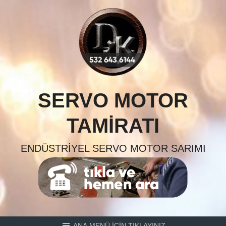
Skip
to
content
SERVO MOTOR
TAMIRATI
ENDÜSTRIYEL SERVO MOTOR SARIMI
ANA MENÜ İÇİN TIKLAYINIZ