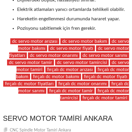
Elektrik atlamaları yanıcı ortamlarda tehlikeli olabilir.
Hareketin engellenmesi durumunda hararet yapar.
Pozisyonu sabitlemek için fren gerekir.
dc servo motor arızası
dc servo motor bakım
dc servo
motor bakımı
dc servo motor fiyatı
dc servo motor
fiyatları
dc servo motor onarımı
dc servo motor sarımı
dc servo motor tamir
dc servo motor tamircisi
dc servo
motor tamiri
fırçalı dc motor arızası
fırçalı dc motor
bakım
fırçalı dc motor bakımı
fırçalı dc motor fiyatı
fırçalı dc motor fiyatları
fırçalı dc motor onarımı
fırçalı dc
motor sarımı
fırçalı dc motor tamir
fırçalı dc motor
tamircisi
fırçalı dc motor tamiri
SERVO MOTOR TAMIRI ANKARA
CNC Spindle Motor Tamiri Ankara