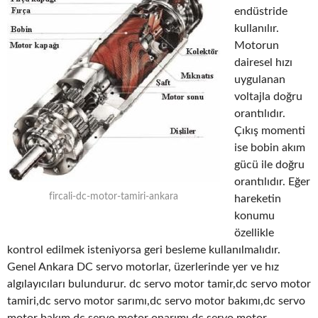
endüstride
kullanılır.
Motorun
dairesel hızı
uygulanan
voltajla doğru
orantılıdır.
Çıkış momenti
ise bobin akım
gücü ile doğru
orantılıdır. Eğer
fircali-dc-motor-tamiri-ankara
hareketin
konumu
özellikle
kontrol edilmek isteniyorsa geri besleme kullanılmalıdır.
Genel Ankara DC servo motorlar, üzerlerinde yer ve hız
algılayıcıları bulundurur. dc servo motor tamir,dc servo motor
tamiri,dc servo motor sarımı,dc servo motor bakımı,dc servo
motor bakım,dc servo motor onarımı,dc servo motor