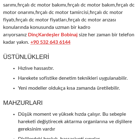
sarımı,fırçalı dc motor bakımı,fırçalı dc motor bakım,fırçalı dc
motor onarımı,fırçalı dc motor tamircisi,fırçalı dc motor
fiyatı,fırçalı dc motor fiyatları,fırçalı dc motor arızası
konularında konusunda uzman bir kadro
arıyorsanız
DinçKardeşler Bobinaj
size her zaman bir telefon
kadar yakın.
+90 532 643 6144
ÜSTÜNLÜKLERI
Hızlıve hassastır.
Harekete sofistike denetim teknikleri uygulanabilir.
Yeni modeller oldukça kısa zamanda üretilebilir.
MAHZURLARI
Düşük moment ve yüksek hızda çalışır. Bu sebeple
hareketi değiştirecek aktarma organlarına ve dişlilere
gereksinim vardır
Dişlilerdeki boşluk, hassasiyeti sınırlar.