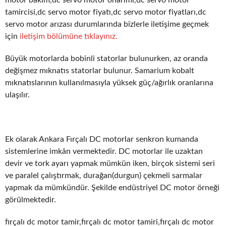
tamircisi,dc servo motor fiyatı,dc servo motor fiyatları,dc
servo motor arızası durumlarında bizlerle iletişime geçmek
için
iletişim bölümüne tıklayınız.
Büyük motorlarda bobinli statorlar bulunurken, az oranda
değişmez mıknatıs statorlar bulunur. Samarium kobalt
mıknatıslarının kullanılmasıyla yüksek güç/ağırlık oranlarına
ulaşılır.
Ek olarak Ankara Fırçalı DC motorlar senkron kumanda
sistemlerine imkân vermektedir. DC motorlar ile uzaktan
devir ve tork ayarı yapmak mümkün iken, birçok sistemi seri
ve paralel çalıştırmak, durağan(durgun) çekmeli sarmalar
yapmak da mümkündür. Şekilde endüstriyel DC motor örneği
görülmektedir.
fırçalı dc motor tamir,fırçalı dc motor tamiri,fırçalı dc motor