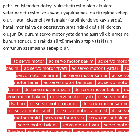
getirilen işlemden dolayı yüksek titreşim olan alanlara
yeterince titreşim izolasyonu yapılmaması da titreşime sebep
olur. Hatalı eksenel ayarlamalar (kaplinlerde ve kayışlarda),
hatalı montaj ya da operasyon sırasındaki değişikliklerden
oluşur. Bu durum servo motor yataklarına aşırı yük binmesine
bunun sonucu olarak da sürtünmenin artıp yatakların
ömrünün azalmasına sebep olur.
ac servo motor
ac servo motor bakım
ac servo motor
bakımı
ac servo motor fiyatı
ac servo motor fiyatları
ac
servo motor onarımı
ac servo motor sarımı
ac servo
motor tamir
ac servo motor tamircisi
ac servo motor
tamiri
dc servo motor arızası
dc servo motor bakım
dc
servo motor bakımı
dc servo motor fiyatı
dc servo motor
fiyatları
dc servo motor onarımı
dc servo motor sarımı
dc servo motor tamir
dc servo motor tamircisi
dc servo
motor tamiri
servo motor arızası
servo motor bakım
servo motor bakımı
servo motor fiyatı
servo motor
fiyatları
servo motor onarımı
servo motor sarımı
servo