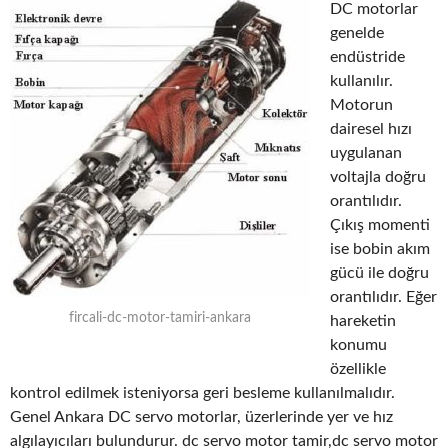
DC motorlar
genelde
endüstride
kullanılır.
Motorun
dairesel hızı
uygulanan
voltajla doğru
orantılıdır.
Çıkış momenti
ise bobin akım
gücü ile doğru
orantılıdır. Eğer
fircali-dc-motor-tamiri-ankara
hareketin
konumu
özellikle
kontrol edilmek isteniyorsa geri besleme kullanılmalıdır.
Genel Ankara DC servo motorlar, üzerlerinde yer ve hız
algılayıcıları bulundurur. dc servo motor tamir,dc servo motor