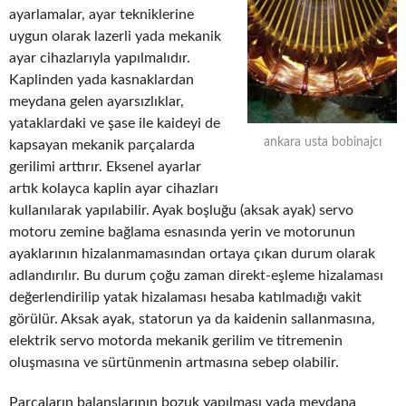
ayarlamalar, ayar tekniklerine
uygun olarak lazerli yada mekanik
ayar cihazlarıyla yapılmalıdır.
Kaplinden yada kasnaklardan
meydana gelen ayarsızlıklar,
yataklardaki ve şase ile kaideyi de
ankara usta bobinajcı
kapsayan mekanik parçalarda
gerilimi arttırır. Eksenel ayarlar
artık kolayca kaplin ayar cihazları
kullanılarak yapılabilir. Ayak boşluğu (aksak ayak) servo
motoru zemine bağlama esnasında yerin ve motorunun
ayaklarının hizalanmamasından ortaya çıkan durum olarak
adlandırılır. Bu durum çoğu zaman direkt-eşleme hizalaması
değerlendirilip yatak hizalaması hesaba katılmadığı vakit
görülür. Aksak ayak, statorun ya da kaidenin sallanmasına,
elektrik servo motorda mekanik gerilim ve titremenin
oluşmasına ve sürtünmenin artmasına sebep olabilir.
Parçaların balanslarının bozuk yapılması yada meydana