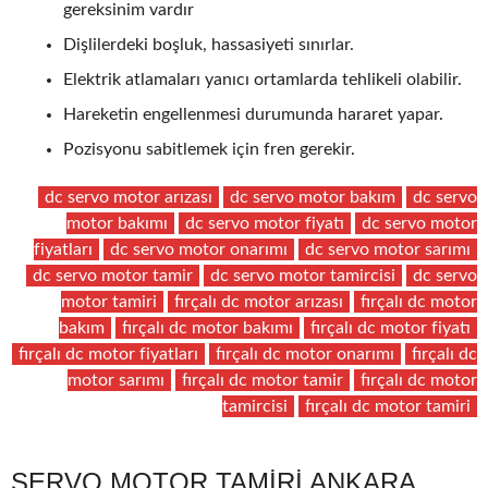
gereksinim vardır
Dişlilerdeki boşluk, hassasiyeti sınırlar.
Elektrik atlamaları yanıcı ortamlarda tehlikeli olabilir.
Hareketin engellenmesi durumunda hararet yapar.
Pozisyonu sabitlemek için fren gerekir.
dc servo motor arızası
dc servo motor bakım
dc servo
motor bakımı
dc servo motor fiyatı
dc servo motor
fiyatları
dc servo motor onarımı
dc servo motor sarımı
dc servo motor tamir
dc servo motor tamircisi
dc servo
motor tamiri
fırçalı dc motor arızası
fırçalı dc motor
bakım
fırçalı dc motor bakımı
fırçalı dc motor fiyatı
fırçalı dc motor fiyatları
fırçalı dc motor onarımı
fırçalı dc
motor sarımı
fırçalı dc motor tamir
fırçalı dc motor
tamircisi
fırçalı dc motor tamiri
SERVO MOTOR TAMIRI ANKARA