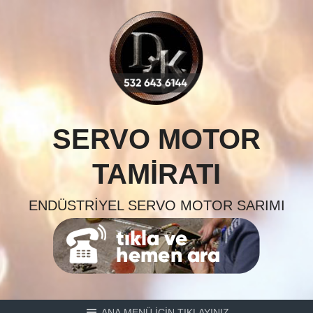
Skip
to
content
SERVO MOTOR
TAMIRATI
ENDÜSTRIYEL SERVO MOTOR SARIMI
ANA MENÜ İÇİN TIKLAYINIZ