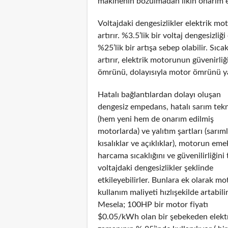
makinenin bozulmadan ilkin onarım e
Voltajdaki dengesizlikler elektrik m
artırır. %3.5’lik bir voltaj dengesiz
%25’lik bir artışa sebep olabilir. Sıca
artırır, elektrik motorunun güvenirliğ
ömrünü, dolayısıyla motor ömrünü yarı
Hatalı bağlantılardan dolayı oluşan
dengesiz empedans, hatalı sarım tekn
(hem yeni hem de onarım edilmiş
motorlarda) ve yalıtım şartları (sarım
kısalıklar ve açıklıklar), motorun eme
harcama sıcaklığını ve güvenilirliğini 
voltajdaki dengesizlikler şeklinde
etkileyebilirler. Bunlara ek olarak m
kullanım maliyeti hızlışekilde artabilir
Mesela; 100HP bir motor fiyatı
$0.05/kWh olan bir şebekeden elektr