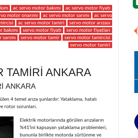
akım
ac servo motor bakımı
ac servo motor fiyatı
rvo motor onarımı
ac servo motor sarımı
ac servo
mircisi
ac servo motor tamiri
servo motor arızası
r bakımı
servo motor fiyatı
servo motor fiyatları
r sarımı
servo motor tamir
servo motor tamircisi
servo motor tamiri
 TAMİRİ ANKARA
I ANKARA
ülen 4 temel arıza şunlardır: Yataklama, hatalı
e rotor sorunları.
Elektrik motorlarında görülen arızaların
%41’ini kapsayan yataklama problemleri,
bununla birlikte motorda sürtünme ve