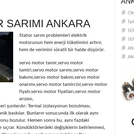
AN
CNC
 SARIMI ANKARA
Spi
SE
Stator sarım problemleri elektrik
SE
motorunun hem enerji tüketimini artırır,
AN
hem de verimini süratli bir halde düşürür.
AN
servo motor tamir,servo motor
tamiri,servo motor sarımı,servo motor
bakımı,servo motor bakım,servo motor
onarımı,servo motor tamircisi,servo motor
fiyatı,servo motor fiyatları,servo motor
arızası,
eri şunlardır: Termal izolasyonun bozulması,
ik baskılar. Bunların sonucunda ilk olarak aynı
yonu bozulur. Hemen sonra bu, aynı fazdaki
e sıçrar. Kondüktörlerdeki değişiklerin belirlenmesi,