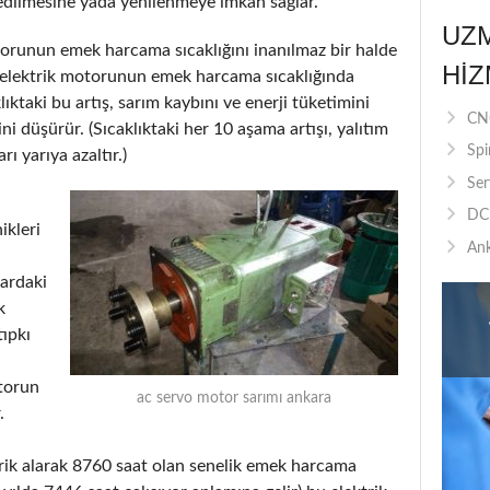
dilmesine yada yenilenmeye imkân sağlar.
UZ
otorunun emek harcama sıcaklığını inanılmaz bir halde
HIZ
liği elektrik motorunun emek harcama sıcaklığında
klıktaki bu artış, sarım kaybını ve enerji tüketimini
CNC
ini düşürür. (Sıcaklıktaki her 10 aşama artışı, yalıtım
Spi
 yarıya azaltır.)
Ser
DC 
ikleri
Ank
lardaki
k
tıpkı
otorun
ac servo motor sarımı ankara
.
ik alarak 8760 saat olan senelik emek harcama