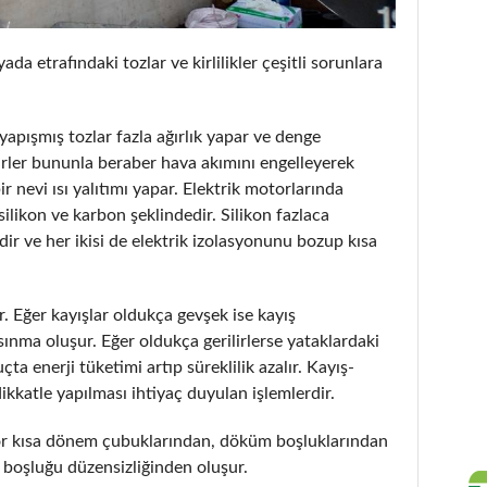
da etrafındaki tozlar ve kirlilikler çeşitli sorunlara
apışmış tozlar fazla ağırlık yapar ve denge
kirler bununla beraber hava akımını engelleyerek
 nevi ısı yalıtımı yapar. Elektrik motorlarında
silikon ve karbon şeklindedir. Silikon fazlaca
dir ve her ikisi de elektrik izolasyonunu bozup kısa
ür. Eğer kayışlar oldukça gevşek ise kayış
sınma oluşur. Eğer oldukça gerilirlerse yataklardaki
ta enerji tüketimi artıp süreklilik azalır. Kayış-
kkatle yapılması ihtiyaç duyulan işlemlerdir.
otor kısa dönem çubuklarından, döküm boşluklarından
 boşluğu düzensizliğinden oluşur.