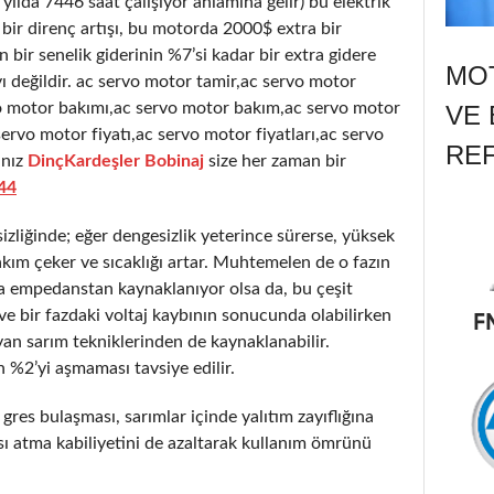
 yılda 7446 saat çalışıyor anlamına gelir) bu elektrik
bir direnç artışı, bu motorda 2000$ extra bir
bir senelik giderinin %7’si kadar bir extra gidere
MOT
 değildir. ac servo motor tamir,ac servo motor
vo motor bakımı,ac servo motor bakım,ac servo motor
VE 
ervo motor fiyatı,ac servo motor fiyatları,ac servo
RE
nız
DinçKardeşler Bobinaj
size her zaman bir
44
liğinde; eğer dengesizlik yeterince sürerse, yüksek
akım çeker ve sıcaklığı artar. Muhtemelen de o fazın
a empedanstan kaynaklanıyor olsa da, bu çeşit
ır ve bir fazdaki voltaj kaybının sonucunda olabilirken
an sarım tekniklerinden de kaynaklanabilir.
 %2’yi aşmaması tavsiye edilir.
 gres bulaşması, sarımlar içinde yalıtım zayıflığına
sı atma kabiliyetini de azaltarak kullanım ömrünü