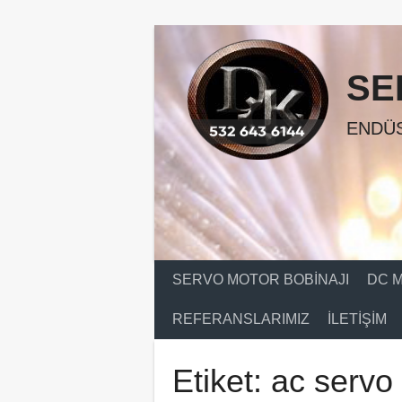
Skip
to
content
SE
ENDÜS
SERVO MOTOR BOBINAJI
DC M
REFERANSLARIMIZ
İLETIŞIM
Etiket:
ac servo