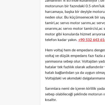
zamanının % 85’inde kullanılıyor ( bir
motorunun bir fazındaki 0.5 ohm’luk 
harcamaya, başka bir deyişle motorun 
neden olur. Bu küçümsenecek bir sayı
tamiri,ac servo motor sarımı,ac ser
onarımı,ac servo motor tamircisi,ac s
motor gibi konularda hizmet arıyorsa
telefon kadar yakın.
+90 532 643 61
Hem voltaj hem de empedans dengesiz
voltaj ve düşük empedans fazı fazla 
yanmasına sebep olur. Voltajdan yad
hatalar tek fazlılık olarak adlandırıl
hatalı bağlantıdan ya da uygun olmay
Voltajdaki ve akımdaki dalgalanmanın
Sarımlara nemi de içeren kirlilik yada
sebep olabileceği şeklinde motorun ı
kısaltır.