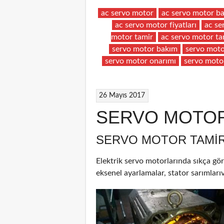
ac servo motor
ac servo motor b
ac servo motor fiyatları
ac se
motor tamir
ac servo motor ta
servo motor bakım
servo moto
servo motor onarımı
servo moto
26 Mayıs 2017
SERVO MOTOR
SERVO MOTOR TAMIR
Elektrik servo motorlarında sıkça gör
eksenel ayarlamalar, stator sarımlarıv