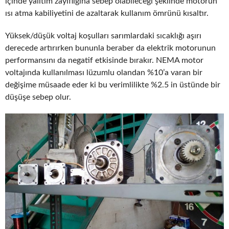
içinde yalıtım zayıflığına sebep olabileceği şeklinde motorun
ısı atma kabiliyetini de azaltarak kullanım ömrünü kısaltır.
Yüksek/düşük voltaj koşulları sarımlardaki sıcaklığı aşırı
derecede artırırken bununla beraber da elektrik motorunun
performansını da negatif etkisinde bırakır. NEMA motor
voltajında kullanılması lüzumlu olandan %10’a varan bir
değişime müsaade eder ki bu verimlilikte %2.5 in üstünde bir
düşüşe sebep olur.