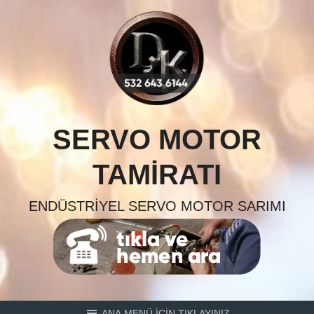
Skip
to
content
SERVO MOTOR
TAMIRATI
ENDÜSTRIYEL SERVO MOTOR SARIMI
ANA MENÜ İÇİN TIKLAYINIZ