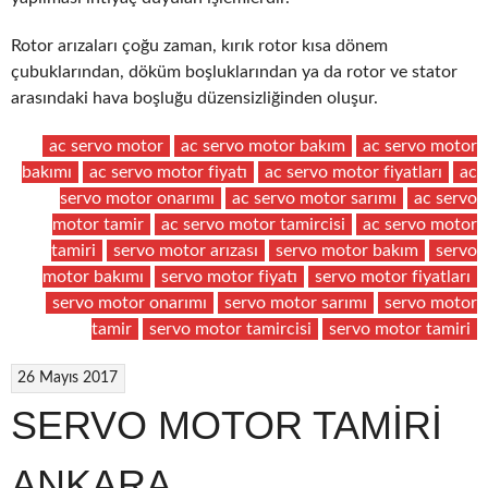
Rotor arızaları çoğu zaman, kırık rotor kısa dönem
çubuklarından, döküm boşluklarından ya da rotor ve stator
arasındaki hava boşluğu düzensizliğinden oluşur.
ac servo motor
ac servo motor bakım
ac servo motor
bakımı
ac servo motor fiyatı
ac servo motor fiyatları
ac
servo motor onarımı
ac servo motor sarımı
ac servo
motor tamir
ac servo motor tamircisi
ac servo motor
tamiri
servo motor arızası
servo motor bakım
servo
motor bakımı
servo motor fiyatı
servo motor fiyatları
servo motor onarımı
servo motor sarımı
servo motor
tamir
servo motor tamircisi
servo motor tamiri
26 Mayıs 2017
SERVO MOTOR TAMİRİ
ANKARA