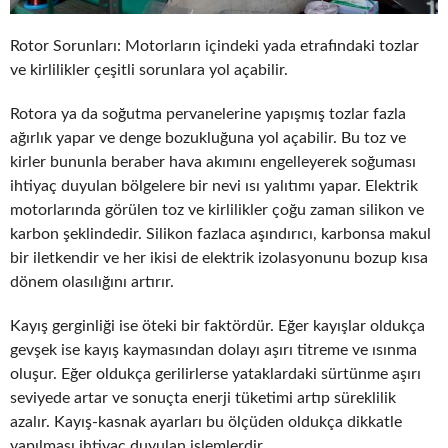
Rotor Sorunları: Motorların içindeki yada etrafındaki tozlar
ve kirlilikler çeşitli sorunlara yol açabilir.
Rotora ya da soğutma pervanelerine yapışmış tozlar fazla
ağırlık yapar ve denge bozukluğuna yol açabilir. Bu toz ve
kirler bununla beraber hava akımını engelleyerek soğuması
ihtiyaç duyulan bölgelere bir nevi ısı yalıtımı yapar. Elektrik
motorlarında görülen toz ve kirlilikler çoğu zaman silikon ve
karbon şeklindedir. Silikon fazlaca aşındırıcı, karbonsa makul
bir iletkendir ve her ikisi de elektrik izolasyonunu bozup kısa
dönem olasılığını artırır.
Kayış gerginliği ise öteki bir faktördür. Eğer kayışlar oldukça
gevşek ise kayış kaymasından dolayı aşırı titreme ve ısınma
oluşur. Eğer oldukça gerilirlerse yataklardaki sürtünme aşırı
seviyede artar ve sonuçta enerji tüketimi artıp süreklilik
azalır. Kayış-kasnak ayarları bu ölçüden oldukça dikkatle
yapılması ihtiyaç duyulan işlemlerdir.