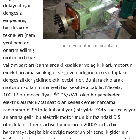
dolayı oluşan
dengesiz
empedans,
hatalı sarım
teknikleri (hem
yeni hem de
ac servo motor sarımı ankara
onarım edilmiş
motorlarda) ve
yalıtım şartları (sarımlardaki kısalıklar ve açıklıklar), motorun
emek harcama sıcaklığını ve güvenilirliğini tıpkı voltajdaki
dengesizlikler şeklinde etkileyebilirler. Bunlara ek olarak
motorun kullanım maliyeti hızlışekilde artabilir. Mesela;
100HP bir motor fiyatı $0.05/kWh olan bir şebekeden
elektrik alarak 8760 saat olan senelik emek harcama
zamanının % 85’inde kullanılıyor ( bir yılda 7446 saat çalışıyor
anlamına gelir) bu elektrik motorunun bir fazındaki 0.5
ohm’luk bir direnç artışı, bu motorda 2000$ extra bir
harcamaya, başka bir deyişle motorun bir senelik giderinin