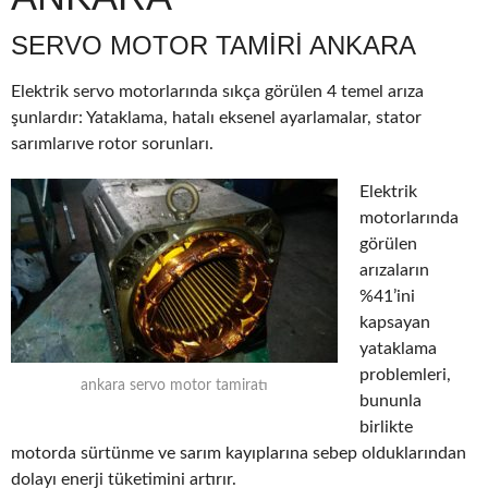
SERVO MOTOR TAMIRI ANKARA
Elektrik servo motorlarında sıkça görülen 4 temel arıza
şunlardır: Yataklama, hatalı eksenel ayarlamalar, stator
sarımlarıve rotor sorunları.
Elektrik
motorlarında
görülen
arızaların
%41’ini
kapsayan
yataklama
problemleri,
ankara servo motor tamiratı
bununla
birlikte
motorda sürtünme ve sarım kayıplarına sebep olduklarından
dolayı enerji tüketimini artırır.