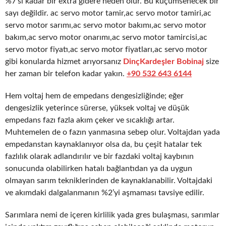
%7’si kadar bir extra gidere neden olur. Bu küçümsenecek bir
sayı değildir. ac servo motor tamir,ac servo motor tamiri,ac
servo motor sarımı,ac servo motor bakımı,ac servo motor
bakım,ac servo motor onarımı,ac servo motor tamircisi,ac
servo motor fiyatı,ac servo motor fiyatları,ac servo motor
gibi konularda hizmet arıyorsanız
DinçKardeşler Bobinaj
size
her zaman bir telefon kadar yakın.
+90 532 643 6144
Hem voltaj hem de empedans dengesizliğinde; eğer
dengesizlik yeterince sürerse, yüksek voltaj ve düşük
empedans fazı fazla akım çeker ve sıcaklığı artar.
Muhtemelen de o fazın yanmasına sebep olur. Voltajdan yada
empedanstan kaynaklanıyor olsa da, bu çeşit hatalar tek
fazlılık olarak adlandırılır ve bir fazdaki voltaj kaybının
sonucunda olabilirken hatalı bağlantıdan ya da uygun
olmayan sarım tekniklerinden de kaynaklanabilir. Voltajdaki
ve akımdaki dalgalanmanın %2’yi aşmaması tavsiye edilir.
Sarımlara nemi de içeren kirlilik yada gres bulaşması, sarımlar