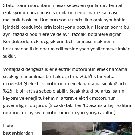
Stator sarım sorunlarının esas sebepleri şunlardır: Termal
izolasyonun bozulması, sarımların neme maruz kalması,
mekanik baskılar. Bunların sonucunda ilk olarak aynı bobin
içindeki kondüktörlerin izolasyonu bozulur. Hemen sonra bu,
aynı fazdaki bobinlere ve de ayrı fazdaki bobinlere sıçrar.
Kondüktörlerdeki değişiklerin belirlenmesi, makinenin
bozulmadan ilkin onarım edilmesine yada yenilenmeye imkân
sağlar.
Voltajdaki dengesizlikler elektrik motorunun emek harcama
sıcaklığını inanılmaz bir halde artırır. %3.5’lik bir voltaj
dengesizliği elektrik motorunun emek harcama sıcaklığında
%25’lik bir artışa sebep olabilir. Sıcaklıktaki bu artış, sarım
kaybını ve enerji tüketimini artırır, elektrik motorunun
güvenirliğini düşürür. (Sıcaklıktaki her 10 aşama artışı, yalıtım
ömrünü, dolayısıyla motor ömrünü yarı yarıya azaltır.)
Hatalı
bağlantılardan