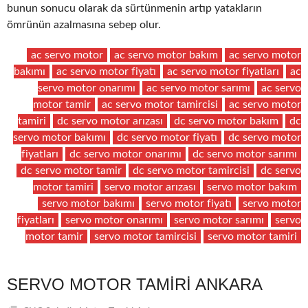
bunun sonucu olarak da sürtünmenin artıp yatakların
ömrünün azalmasına sebep olur.
ac servo motor
ac servo motor bakım
ac servo motor
bakımı
ac servo motor fiyatı
ac servo motor fiyatları
ac
servo motor onarımı
ac servo motor sarımı
ac servo
motor tamir
ac servo motor tamircisi
ac servo motor
tamiri
dc servo motor arızası
dc servo motor bakım
dc
servo motor bakımı
dc servo motor fiyatı
dc servo motor
fiyatları
dc servo motor onarımı
dc servo motor sarımı
dc servo motor tamir
dc servo motor tamircisi
dc servo
motor tamiri
servo motor arızası
servo motor bakım
servo motor bakımı
servo motor fiyatı
servo motor
fiyatları
servo motor onarımı
servo motor sarımı
servo
motor tamir
servo motor tamircisi
servo motor tamiri
SERVO MOTOR TAMIRI ANKARA