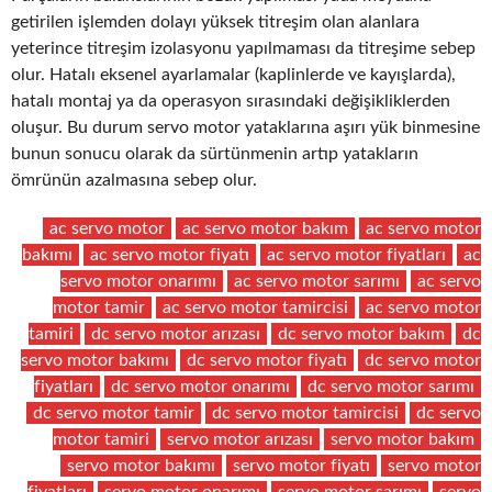
getirilen işlemden dolayı yüksek titreşim olan alanlara
yeterince titreşim izolasyonu yapılmaması da titreşime sebep
olur. Hatalı eksenel ayarlamalar (kaplinlerde ve kayışlarda),
hatalı montaj ya da operasyon sırasındaki değişikliklerden
oluşur. Bu durum servo motor yataklarına aşırı yük binmesine
bunun sonucu olarak da sürtünmenin artıp yatakların
ömrünün azalmasına sebep olur.
ac servo motor
ac servo motor bakım
ac servo motor
bakımı
ac servo motor fiyatı
ac servo motor fiyatları
ac
servo motor onarımı
ac servo motor sarımı
ac servo
motor tamir
ac servo motor tamircisi
ac servo motor
tamiri
dc servo motor arızası
dc servo motor bakım
dc
servo motor bakımı
dc servo motor fiyatı
dc servo motor
fiyatları
dc servo motor onarımı
dc servo motor sarımı
dc servo motor tamir
dc servo motor tamircisi
dc servo
motor tamiri
servo motor arızası
servo motor bakım
servo motor bakımı
servo motor fiyatı
servo motor
fiyatları
servo motor onarımı
servo motor sarımı
servo