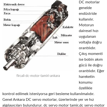
DC motorlar
genelde
endüstride
kullanılır.
Motorun
dairesel hızı
uygulanan
voltajla doğru
orantılıdır.
Çıkış momenti
ise bobin akım
gücü ile doğru
orantılıdır. Eğer
fircali-dc-motor-tamiri-ankara
hareketin
konumu
özellikle
kontrol edilmek isteniyorsa geri besleme kullanılmalıdır.
Genel Ankara DC servo motorlar, üzerlerinde yer ve hız
algılayıcıları bulundurur. dc servo motor tamir,dc servo motor