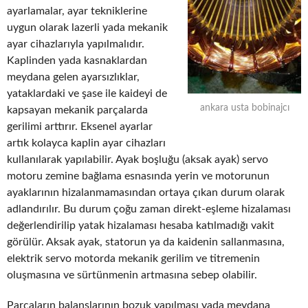
ayarlamalar, ayar tekniklerine
uygun olarak lazerli yada mekanik
ayar cihazlarıyla yapılmalıdır.
Kaplinden yada kasnaklardan
meydana gelen ayarsızlıklar,
yataklardaki ve şase ile kaideyi de
ankara usta bobinajcı
kapsayan mekanik parçalarda
gerilimi arttırır. Eksenel ayarlar
artık kolayca kaplin ayar cihazları
kullanılarak yapılabilir. Ayak boşluğu (aksak ayak) servo
motoru zemine bağlama esnasında yerin ve motorunun
ayaklarının hizalanmamasından ortaya çıkan durum olarak
adlandırılır. Bu durum çoğu zaman direkt-eşleme hizalaması
değerlendirilip yatak hizalaması hesaba katılmadığı vakit
görülür. Aksak ayak, statorun ya da kaidenin sallanmasına,
elektrik servo motorda mekanik gerilim ve titremenin
oluşmasına ve sürtünmenin artmasına sebep olabilir.
Parçaların balanslarının bozuk yapılması yada meydana