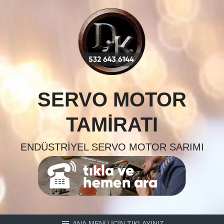
Skip
to
content
SERVO MOTOR
TAMIRATI
ENDÜSTRIYEL SERVO MOTOR SARIMI
ANA MENÜ İÇİN TIKLAYINIZ