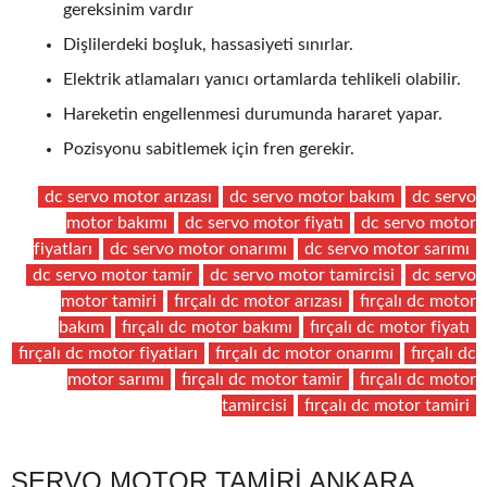
gereksinim vardır
Dişlilerdeki boşluk, hassasiyeti sınırlar.
Elektrik atlamaları yanıcı ortamlarda tehlikeli olabilir.
Hareketin engellenmesi durumunda hararet yapar.
Pozisyonu sabitlemek için fren gerekir.
dc servo motor arızası
dc servo motor bakım
dc servo
motor bakımı
dc servo motor fiyatı
dc servo motor
fiyatları
dc servo motor onarımı
dc servo motor sarımı
dc servo motor tamir
dc servo motor tamircisi
dc servo
motor tamiri
fırçalı dc motor arızası
fırçalı dc motor
bakım
fırçalı dc motor bakımı
fırçalı dc motor fiyatı
fırçalı dc motor fiyatları
fırçalı dc motor onarımı
fırçalı dc
motor sarımı
fırçalı dc motor tamir
fırçalı dc motor
tamircisi
fırçalı dc motor tamiri
SERVO MOTOR TAMIRI ANKARA