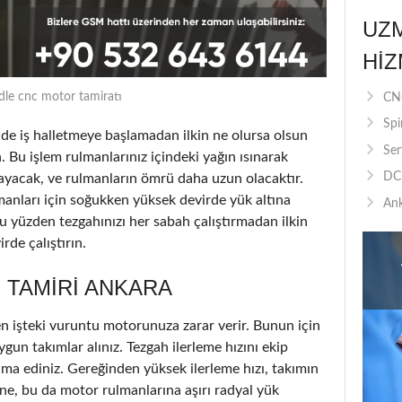
UZ
HIZ
dle cnc motor tamiratı
CNC
Spi
 iş halletmeye başlamadan ilkin ne olursa olsun
Ser
. Bu işlem rulmanlarınız içindeki yağın ısınarak
DC 
ayacak, ve rulmanların ömrü daha uzun olacaktır.
lmanları için soğukken yüksek devirde yük altına
Ank
u yüzden tezgahınızı her sabah çalıştırmadan ilkin
de çalıştırın.
 TAMIRI ANKARA
n işteki vuruntu motorunuza zarar verir. Bunun için
ygun takımlar alınız. Tezgah ilerleme hızını ekip
ama ediniz. Gereğinden yüksek ilerleme hızı, takımın
e, bu da motor rulmanlarına aşırı radyal yük