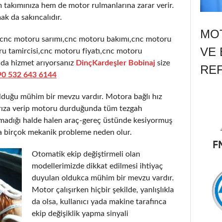
takımınıza hem de motor rulmanlarına zarar verir.
ak da sakıncalıdır.
MOT
,cnc motoru sarımı,cnc motoru bakımı,cnc motoru
VE 
u tamircisi,cnc motoru fiyatı,cnc motoru
nda hizmet arıyorsanız
DinçKardeşler Bobinaj
size
RE
90 532 643 6144
olduğu mühim bir mevzu vardır. Motora bağlı hız
 arıza verip motoru durduğunda tüm tezgah
şmadığı halde halen araç-gereç üstünde kesiyormuş
a birçok mekanik probleme neden olur.
Otomatik ekip değiştirmeli olan
modellerimizde dikkat edilmesi ihtiyaç
duyulan oldukca mühim bir mevzu vardır.
Motor çalışırken hiçbir şekilde, yanlışlıkla
da olsa, kullanıcı yada makine tarafınca
ekip değişiklik yapma sinyali