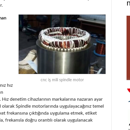
r.
man
cnc iş mili spindle motor
nız hız
ın
. Hız denetim cihazlarının markalarına nazaran ayar
el olarak Spindle motorlarında uygulayacağınız temel
tiket frekansına çıktığında uygulama etmek, etiket
, frekansla doğru orantılı olarak uygulanacak