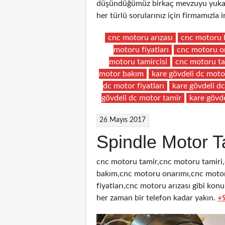
düşündüğümüz birkaç mevzuyu yukarıd
her türlü sorularınız için firmamızla
cnc motoru arızası
cnc motoru 
motoru fiyatları
cnc motoru o
motoru tamircisi
cnc motoru ta
motor bakım
kare gövdeli dc moto
dc motor fiyatları
kare gövdeli d
gövdeli dc motor tamir
kare gövde
26 Mayıs 2017
Spindle Motor T
cnc motoru tamir,cnc motoru tamiri
bakım,cnc motoru onarımı,cnc motor
fiyatları,cnc motoru arızası gibi kon
her zaman bir telefon kadar yakın.
+