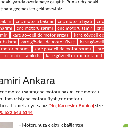
aki yazıda özetlemeye çalıştık. Bunlar dışındaki
 irtibata geçmekten çekinmeyiniz.
bakım
cnc motoru bakımı
cnc motoru fiyatı
cnc
narımı
cnc motoru sarımı
cnc motoru tamir
cnc
miri
kare gövdeli dc motor arızası
kare gövdeli dc
r bakımı
kare gövdeli dc motor fiyatı
kare gövdeli
c motor onarımı
kare gövdeli dc motor sarımı
kare
li dc motor tamircisi
kare gövdeli dc motor tamiri
amiri Ankara
,cnc motoru sarımı,cnc motoru bakımı,cnc motoru
u tamircisi,cnc motoru fiyatı,cnc motoru
ularda hizmet arıyorsanız
DinçKardeşler Bobinaj
size
90 532 643 6144
– Motorunuza elektrik bağlantısı