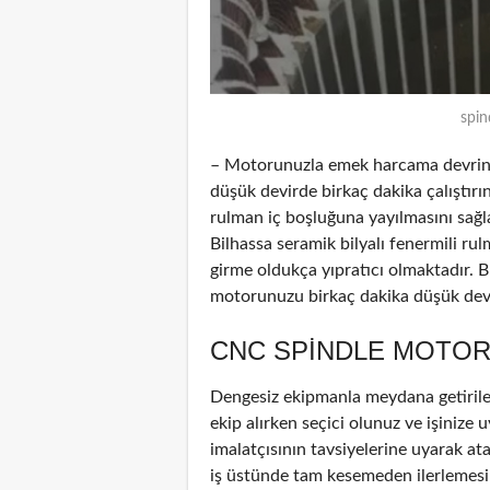
spin
– Motorunuzla emek harcama devrinde
düşük devirde birkaç dakika çalıştırın
rulman iç boşluğuna yayılmasını sağl
Bilhassa seramik bilyalı fenermili ru
girme oldukça yıpratıcı olmaktadır. B
motorunuzu birkaç dakika düşük devir
CNC SPINDLE MOTOR
Dengesiz ekipmanla meydana getirile
ekip alırken seçici olunuz ve işinize u
imalatçısının tavsiyelerine uyarak at
iş üstünde tam kesemeden ilerlemesin