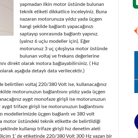
yapmadan ilkin motor üstünde bulunan
teknik etiketi dikkatlice inceleyiniz. Buna
nazaran motorunuza yıldız yada üçgen
hangi şekilde bağlantı yapacağınızı
saptayıp sonrasında bağlantı yapınız.
(yalnız 6 uçlu modeller için). Eğer
motorunuz 3 uç çıkışlıysa motor üstünde
bulunan voltaj ve frekans değerlerine
nı direkt olarak motora bağlayabilirsiniz. ( Hız
olarak aşağıda detaylı data verilecektir.)
 belirtilen voltaj 220/380 Volt ise, kullanacağınız
şekilde motorunuzun bağlantısını yıldız yada üçgen
lanacağınız aygıt monofaze girişli ise motorunuzun
r aygıt trifaze girişli ise motorunuzun bağlantısını
 bazı modellerimizde üçgen bağlantı ve 380 volt
 motor üstündeki teknik etikette de belirtildiği
klinde kullanıp trifaze girişli hız denetim aleti
Biçim 1’ de etiketinde 220/380 Volt 300 Hz yazan bir