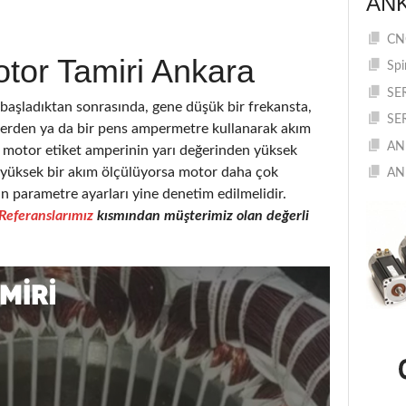
AN
CNC
tor Tamiri Ankara
Spi
SE
şladıktan sonrasında, gene düşük bir frekansta,
SE
elerden ya da bir pens ampermetre kullanarak akım
AN
motor etiket amperinin yarı değerinden yüksek
a yüksek bir akım ölçülüyorsa motor daha çok
AN
in parametre ayarları yine denetim edilmelidir.
Referanslarımız
kısmından müşterimiz olan değerli