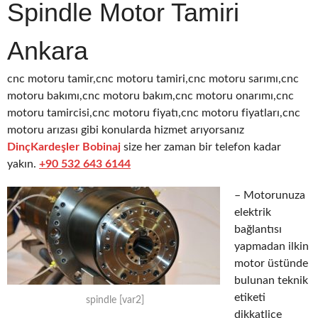
Spindle Motor Tamiri
Ankara
cnc motoru tamir,cnc motoru tamiri,cnc motoru sarımı,cnc
motoru bakımı,cnc motoru bakım,cnc motoru onarımı,cnc
motoru tamircisi,cnc motoru fiyatı,cnc motoru fiyatları,cnc
motoru arızası gibi konularda hizmet arıyorsanız
DinçKardeşler Bobinaj
size her zaman bir telefon kadar
yakın.
+90 532 643 6144
– Motorunuza
elektrik
bağlantısı
yapmadan ilkin
motor üstünde
bulunan teknik
etiketi
spindle [var2]
dikkatlice