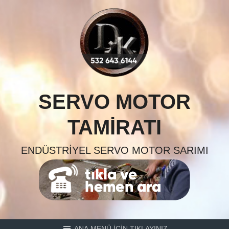
Skip
to
content
SERVO MOTOR
TAMIRATI
ENDÜSTRIYEL SERVO MOTOR SARIMI
ANA MENÜ İÇİN TIKLAYINIZ