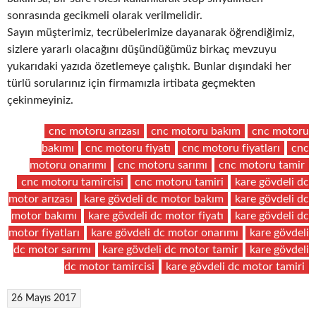
sonrasında gecikmeli olarak verilmelidir.
Sayın müşterimiz, tecrübelerimize dayanarak öğrendiğimiz,
sizlere yararlı olacağını düşündüğümüz birkaç mevzuyu
yukarıdaki yazıda özetlemeye çalıştık. Bunlar dışındaki her
türlü sorularınız için firmamızla irtibata geçmekten
çekinmeyiniz.
cnc motoru arızası
cnc motoru bakım
cnc motoru
bakımı
cnc motoru fiyatı
cnc motoru fiyatları
cnc
motoru onarımı
cnc motoru sarımı
cnc motoru tamir
cnc motoru tamircisi
cnc motoru tamiri
kare gövdeli dc
motor arızası
kare gövdeli dc motor bakım
kare gövdeli dc
motor bakımı
kare gövdeli dc motor fiyatı
kare gövdeli dc
motor fiyatları
kare gövdeli dc motor onarımı
kare gövdeli
dc motor sarımı
kare gövdeli dc motor tamir
kare gövdeli
dc motor tamircisi
kare gövdeli dc motor tamiri
26 Mayıs 2017