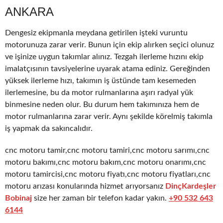
ANKARA
Dengesiz ekipmanla meydana getirilen işteki vuruntu
motorunuza zarar verir. Bunun için ekip alırken seçici olunuz
ve işinize uygun takımlar alınız. Tezgah ilerleme hızını ekip
imalatçısının tavsiyelerine uyarak atama ediniz. Gereğinden
yüksek ilerleme hızı, takımın iş üstünde tam kesemeden
ilerlemesine, bu da motor rulmanlarına aşırı radyal yük
binmesine neden olur. Bu durum hem takımınıza hem de
motor rulmanlarına zarar verir. Aynı şekilde körelmiş takımla
iş yapmak da sakıncalıdır.
cnc motoru tamir,cnc motoru tamiri,cnc motoru sarımı,cnc
motoru bakımı,cnc motoru bakım,cnc motoru onarımı,cnc
motoru tamircisi,cnc motoru fiyatı,cnc motoru fiyatları,cnc
motoru arızası konularında hizmet arıyorsanız
DinçKardeşler
Bobinaj
size her zaman bir telefon kadar yakın.
+90 532 643
6144