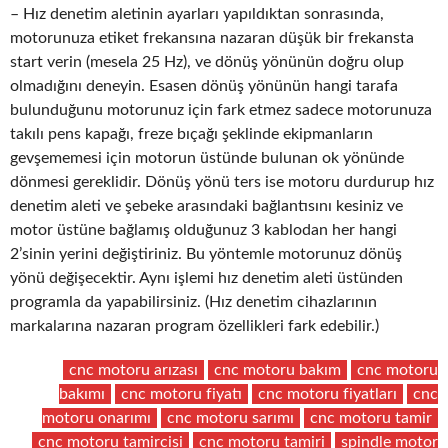
– Hız denetim aletinin ayarları yapıldıktan sonrasında,
motorunuza etiket frekansına nazaran düşük bir frekansta
start verin (mesela 25 Hz), ve dönüş yönünün doğru olup
olmadığını deneyin. Esasen dönüş yönünün hangi tarafa
bulunduğunu motorunuz için fark etmez sadece motorunuza
takılı pens kapağı, freze bıçağı şeklinde ekipmanların
gevşememesi için motorun üstünde bulunan ok yönünde
dönmesi gereklidir. Dönüş yönü ters ise motoru durdurup hız
denetim aleti ve şebeke arasındaki bağlantısını kesiniz ve
motor üstüne bağlamış olduğunuz 3 kablodan her hangi
2’sinin yerini değiştiriniz. Bu yöntemle motorunuz dönüş
yönü değişecektir. Aynı işlemi hız denetim aleti üstünden
programla da yapabilirsiniz. (Hız denetim cihazlarının
markalarına nazaran program özellikleri fark edebilir.)
cnc motoru arızası
cnc motoru bakım
cnc motoru
bakımı
cnc motoru fiyatı
cnc motoru fiyatları
cnc
motoru onarımı
cnc motoru sarımı
cnc motoru tamir
cnc motoru tamircisi
cnc motoru tamiri
spindle motor