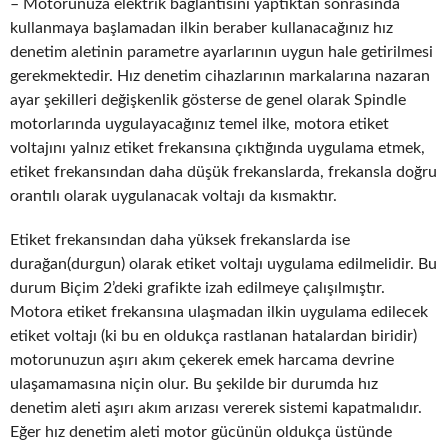
– Motorunuza elektrik bağlantısını yaptıktan sonrasında
kullanmaya başlamadan ilkin beraber kullanacağınız hız
denetim aletinin parametre ayarlarının uygun hale getirilmesi
gerekmektedir. Hız denetim cihazlarının markalarına nazaran
ayar şekilleri değişkenlik gösterse de genel olarak Spindle
motorlarında uygulayacağınız temel ilke, motora etiket
voltajını yalnız etiket frekansına çıktığında uygulama etmek,
etiket frekansından daha düşük frekanslarda, frekansla doğru
orantılı olarak uygulanacak voltajı da kısmaktır.
Etiket frekansından daha yüksek frekanslarda ise
durağan(durgun) olarak etiket voltajı uygulama edilmelidir. Bu
durum Biçim 2’deki grafikte izah edilmeye çalışılmıştır.
Motora etiket frekansına ulaşmadan ilkin uygulama edilecek
etiket voltajı (ki bu en oldukça rastlanan hatalardan biridir)
motorunuzun aşırı akım çekerek emek harcama devrine
ulaşamamasına niçin olur. Bu şekilde bir durumda hız
denetim aleti aşırı akım arızası vererek sistemi kapatmalıdır.
Eğer hız denetim aleti motor gücünün oldukça üstünde