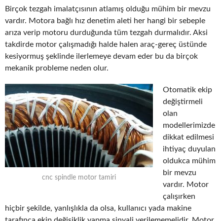
Birçok tezgah imalatçısının atlamış olduğu mühim bir mevzu
vardır. Motora bağlı hız denetim aleti her hangi bir sebeple
arıza verip motoru durduğunda tüm tezgah durmalıdır. Aksi
takdirde motor çalışmadığı halde halen araç-gereç üstünde
kesiyormuş şeklinde ilerlemeye devam eder bu da birçok
mekanik probleme neden olur.
Otomatik ekip
değiştirmeli
olan
modellerimizde
dikkat edilmesi
ihtiyaç duyulan
oldukca mühim
bir mevzu
cnc spindle motor tamiri
vardır. Motor
çalışırken
hiçbir şekilde, yanlışlıkla da olsa, kullanıcı yada makine
tarafınca ekip değişiklik yapma sinyali verilememelidir. Motor