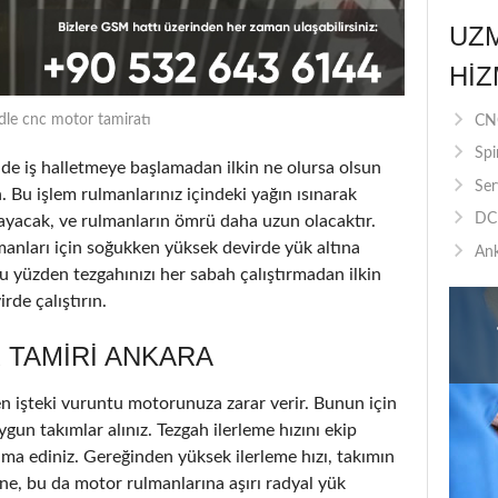
UZ
HIZ
dle cnc motor tamiratı
CNC
Spi
 iş halletmeye başlamadan ilkin ne olursa olsun
Ser
. Bu işlem rulmanlarınız içindeki yağın ısınarak
DC 
ayacak, ve rulmanların ömrü daha uzun olacaktır.
lmanları için soğukken yüksek devirde yük altına
Ank
u yüzden tezgahınızı her sabah çalıştırmadan ilkin
de çalıştırın.
 TAMIRI ANKARA
n işteki vuruntu motorunuza zarar verir. Bunun için
ygun takımlar alınız. Tezgah ilerleme hızını ekip
ama ediniz. Gereğinden yüksek ilerleme hızı, takımın
e, bu da motor rulmanlarına aşırı radyal yük