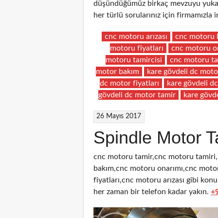
düşündüğümüz birkaç mevzuyu yukarıd
her türlü sorularınız için firmamızla
cnc motoru arızası
cnc motoru 
motoru fiyatları
cnc motoru o
motoru tamircisi
cnc motoru ta
motor bakım
kare gövdeli dc moto
dc motor fiyatları
kare gövdeli d
gövdeli dc motor tamir
kare gövde
26 Mayıs 2017
Spindle Motor T
cnc motoru tamir,cnc motoru tamiri
bakım,cnc motoru onarımı,cnc motor
fiyatları,cnc motoru arızası gibi kon
her zaman bir telefon kadar yakın.
+