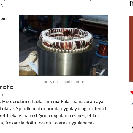
r.
man
cnc iş mili spindle motor
nız hız
ın
. Hız denetim cihazlarının markalarına nazaran ayar
el olarak Spindle motorlarında uygulayacağınız temel
tiket frekansına çıktığında uygulama etmek, etiket
, frekansla doğru orantılı olarak uygulanacak